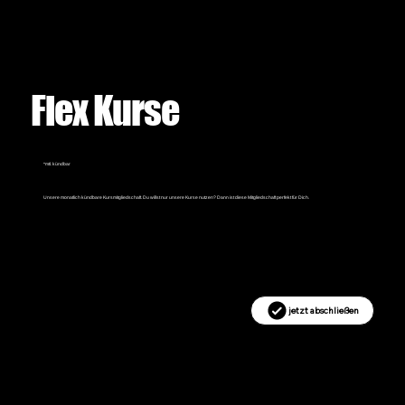
Flex Kurse
*mtl. kündbar
Unsere monatlich kündbare Kursmitgliedschaft. Du willst nur unsere Kurse nutzen? Dann ist diese Mitgliedschaft perfekt für Dich.
jetzt abschließen