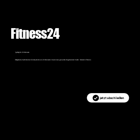
Fitness24
*gültig für 24 Monate
Mitgliedschaft mit einer Erstlaufzeit von 24 Monaten. Nutze das gesamte Angebot der Halle - Modern Fitness
jetzt abschließen