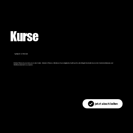
Kurse
*gültig für 12 Monate
Erlebe Fitnesskurse bei uns in der Halle - Modern Fitness. Mit dieser Kursmitgliedschaft hast Du die Möglichkeit alle Kurse inkl. Getränkeflatrate und
Wellnessbereich zu nutzen.
jetzt abschließen